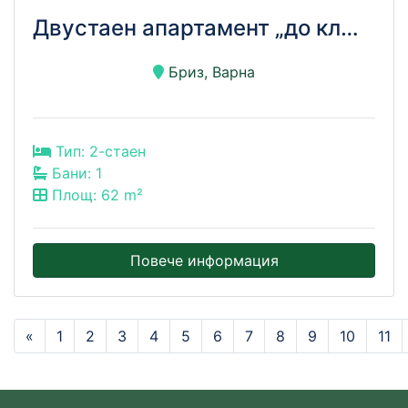
Двустаен апартамент „до ключ“ с морска панорама – кв. Бриз, Варна!!!
Бриз, Варна
Тип: 2-стаен
Бани: 1
Площ: 62 m²
Повече информация
«
1
2
3
4
5
6
7
8
9
10
11