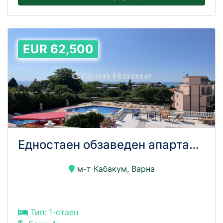
EUR 62,500
Едностаен обзаведен апартамент в хотел "Далия", Кабакум – перфектен за инвестиция!
м-т Кабакум, Варна
Тип: 1-стаен