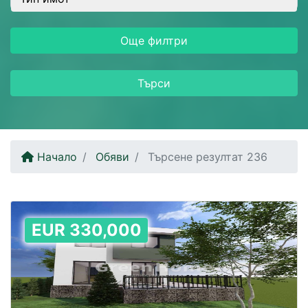
Още филтри
Търси
Начало
Обяви
Търсене резултат 236
EUR 330,000