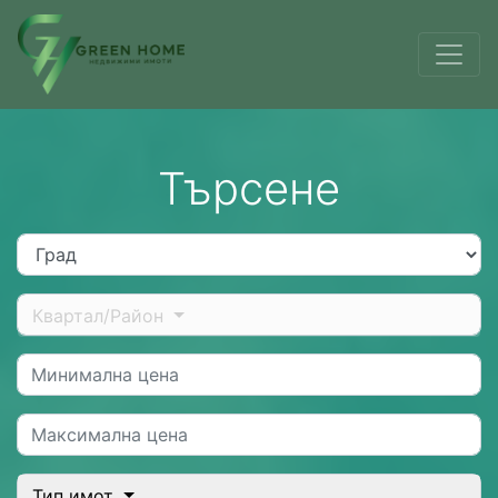
Търсене
City
State
Квартал/Район
Минимална цена
Максимална цена
Building Type
Тип имот